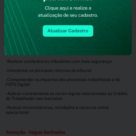
Programação do workshop:
20 de agosto: das 14h às 18h
21 de agosto: das 9h às 13h30
Local: Senior Matriz - Blumenau/SC
Ao final do workshop, você estará preparado para:
- Realizar conferências tributárias com mais segurança
- Interpretar os principais retornos do eSocial
- Compreender os impactos dos processos trabalhistas e do
FGTS Digital
- Aplicar corretamente as novas regras relacionadas ao Crédito
do Trabalhador nas rescisões
- Reduzir inconsistências, retrabalho e riscos na rotina
operacional
Atenção - Vagas limitadas