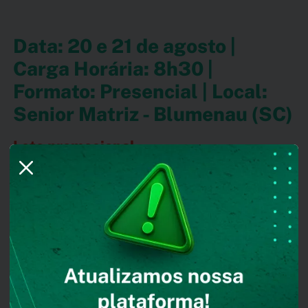
Data: 20 e 21 de agosto |
Carga Horária: 8h30 |
Formato: Presencial | Local:
Senior Matriz - Blumenau (SC)
Lote promocional
As constantes atualizações na legislação e nas obrigações
trabalhistas exigem que os profissionais de RH e Departamento
Pessoal estejam preparados para muito mais do que o
fechamento da folha.
Neste workshop, você conhecerá as principais rotinas que
impactam a conferência tributária, os processos trabalhistas no
eSocial, o FGTS Digital e as novas regras do Crédito do
Trabalhador, utilizando o Sistema Senior para tornar a operação
mais segura, eficiente e alinhada às exigências legais.