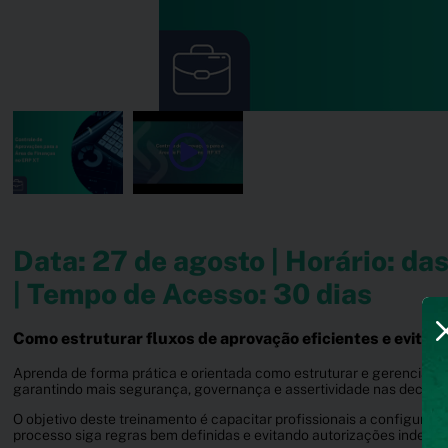
Data: 27 de agosto | Horário: das
| Tempo de Acesso: 30 dias
Como estruturar fluxos de aprovação eficientes e evitar 
Aprenda de forma prática e orientada como estruturar e gerenciar c
garantindo mais segurança, governança e assertividade nas decisõ
O objetivo deste treinamento é capacitar profissionais a configurar
processo siga regras bem definidas e evitando autorizações indevid