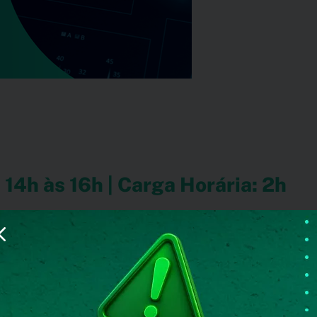
 14h às 16h | Carga Horária: 2h
riscos nas aquisições
ontroles de aprovação multinível na área de suprimentos,
es de compra.
 e operar fluxos de aprovação hierárquicos, assegurando que cada
as.