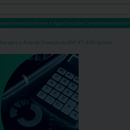
epartamentos
Software e Apps
Soluções Complementares
Ser
es para a Área de Finanças no ERP XT - EAD ao vivo